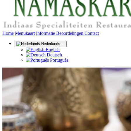
(huidige)
Home
Menukaart
Informatie
Beoordelingen
Contact
Nederlands
English
Deutsch
Português