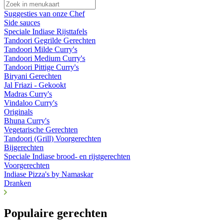
Suggesties van onze Chef
Side sauces
Speciale Indiase Rijsttafels
Tandoori Gegrilde Gerechten
Tandoori Milde Curry's
Tandoori Medium Curry's
Tandoori Pittige Curry's
Biryani Gerechten
Jal Friazi - Gekookt
Madras Curry's
Vindaloo Curry's
Originals
Bhuna Curry's
Vegetarische Gerechten
Tandoori (Grill) Voorgerechten
Bijgerechten
Speciale Indiase brood- en rijstgerechten
Voorgerechten
Indiase Pizza's by Namaskar
Dranken
Populaire gerechten